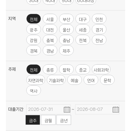
30대
40대
50대
60대이상
지역
전체
서울
부산
대구
인천
광주
대전
울산
세종
경기
강원
충북
충남
전북
전남
경북
경남
제주
주제
전체
총류
철학
종교
사회과학
자연과학
기술과학
예술
언어
문학
역사
~
대출기간
금주
금월
금년