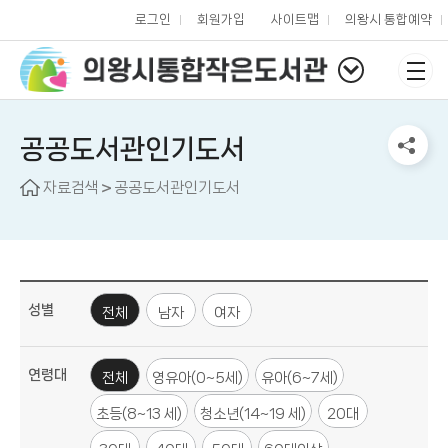
로그인
회원가입
사이트맵
의왕시 통합예약
공공도서관인기도서
자료검색
공공도서관인기도서
성별
전체
남자
여자
연령대
전체
영유아(0~5세)
유아(6~7세)
초등(8~13 세)
청소년(14~19 세)
20대