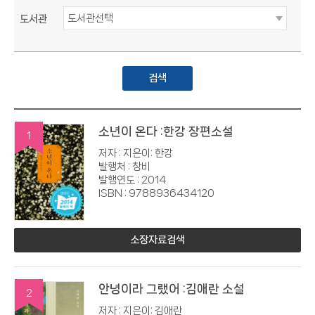
도서관
검색
소년이 온다 :한강 장편소설
1
저자 : 지은이: 한강
발행처 : 창비
발행연도 : 2014
ISBN : 9788936434120
소장자료검색
안녕이라 그랬어 :김애란 소설
2
저자 : 지은이: 김애란