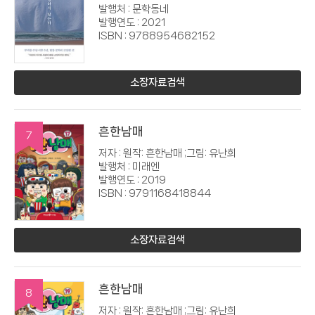
발행처 : 문학동네
발행연도 : 2021
ISBN : 9788954682152
소장자료검색
흔한남매
7
저자 : 원작: 흔한남매 ;그림: 유난희
발행처 : 미래엔
발행연도 : 2019
ISBN : 9791168418844
소장자료검색
흔한남매
8
저자 : 원작: 흔한남매 ;그림: 유난희