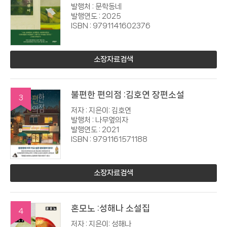
발행처 : 문학동네
발행연도 : 2025
ISBN : 9791141602376
소장자료검색
불편한 편의점 :김호연 장편소설
3
저자 : 지은이: 김호연
발행처 : 나무옆의자
발행연도 : 2021
ISBN : 9791161571188
소장자료검색
혼모노 :성해나 소설집
4
저자 : 지은이: 성해나