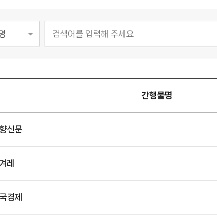
간행물명
향신문
겨레
국경제