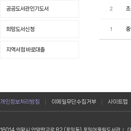
공공도서관인기도서
2
조
희망도서신청
1
중
지역서점 바로대출
개인정보처리방침
이메일무단수집거부
사이트맵
16014 의왕시 안양판교로 82 (포일동) 포일어울림도서관
대