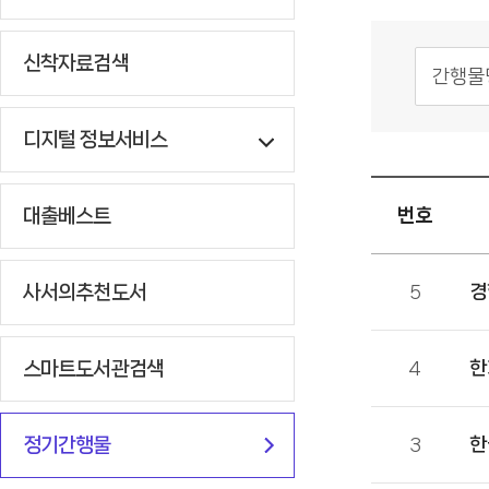
신착자료검색
디지털 정보서비스
대출베스트
번호
사서의추천도서
5
경
스마트도서관검색
4
한
정기간행물
3
한