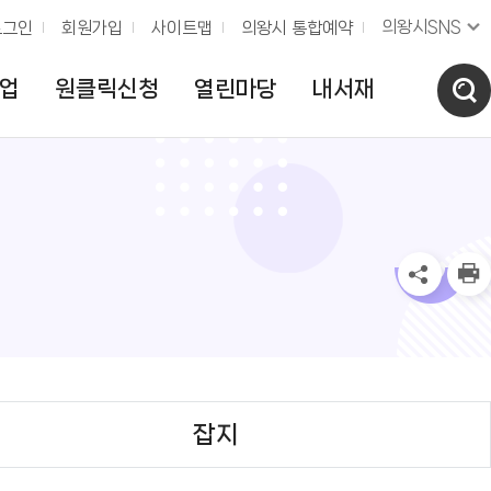
의왕시SNS
로그인
회원가입
사이트맵
의왕시 통합예약
업
원클릭신청
열린마당
내서재
잡지