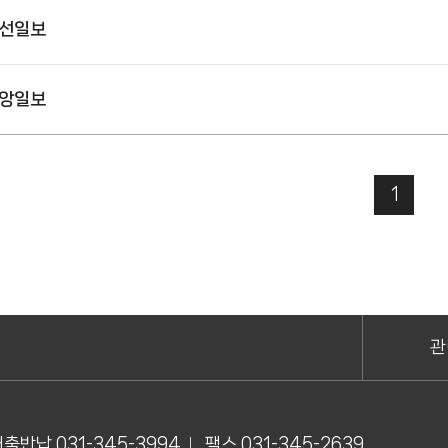
선일보
앙일보
1
관
출반납 031-345-3994
팩스 031-345-2639