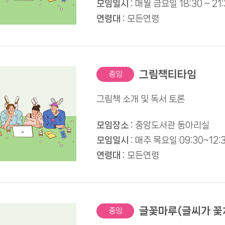
모임일시 :
매월 금요일 18:30 ~ 21:
연령대 :
모든연령
그림책티타임
중앙
그림책 소개 및 독서 토론
모임장소 :
중앙도서관 동아리실
모임일시 :
매주 목요일 09:30~12:
연령대 :
모든연령
글꽃마루(글씨가 꽃
중앙