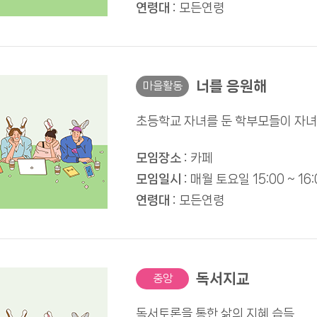
연령대 :
모든연령
너를 응원해
마을활동
초등학교 자녀를 둔 학부모들이 자녀
모임장소 :
카페
모임일시 :
매월 토요일 15:00 ~ 16:
연령대 :
모든연령
독서지교
중앙
독서토론을 통한 삶의 지혜 습득