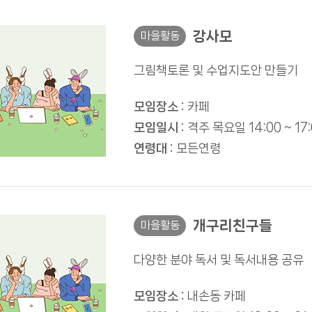
강사모
마을활동
그림책토론 및 수업지도안 만들기
모임장소 :
카페
모임일시 :
격주 목요일 14:00 ~ 17:
연령대 :
모든연령
개구리친구들
마을활동
다양한 분야 독서 및 독서내용 공유
모임장소 :
내손동 카페