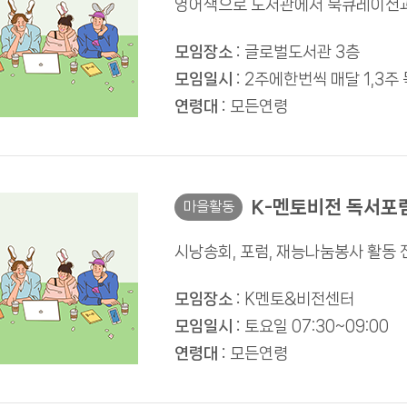
영어책으로 도서관에서 북큐레이션과
모임장소 :
글로벌도서관 3층
모임일시 :
2주에한번씩 매달 1,3주 
연령대 :
모든연령
K-멘토비전 독서포
마을활동
시낭송회, 포럼, 재능나눔봉사 활동 
모임장소 :
K멘토&비전센터
모임일시 :
토요일 07:30~09:00
연령대 :
모든연령