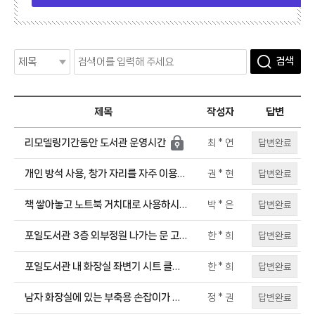
검색
제목
작성자
답변
리모델링기간동안 도서관 운영시간
답변완료
최 * 연
개인 방석 사용, 창가 자리를 자주 이용하
답변완료
권 * 현
시는 이용자 관련 민원
책 쌓아놓고 노트북 거치대로 사용하시는
답변완료
박 * 은
분 계시는데 조치 부탁드립니다.
포일도서관 3층 외부정원 나가는 문 고장
답변완료
한 * 희
났습니다. 찬바람 솔솔들어옵니다.
포일도서관 내 화장실 좌변기 시트 클리
답변완료
한 * 희
너 부탁 요청합니다.
남자 화장실에 있는 부축용 손잡이가 있
답변완료
정 * 권
는 장애인용 소변기에서 물이 확 튀어서