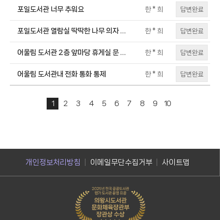
나옵니다.
포일도서관 너무 추워요
답변완료
한 * 희
포일도서관 열람실 딱딱한 나무 의자 교
답변완료
한 * 희
체 바랍니다。
어울림 도서관 2층 앞마당 휴게실 문 잠
답변완료
한 * 희
겨있어요.
어울림 도서관내 전화 통화 통제
답변완료
한 * 희
1
2
3
4
5
6
7
8
9
10
개인정보처리방침
이메일무단수집거부
사이트맵