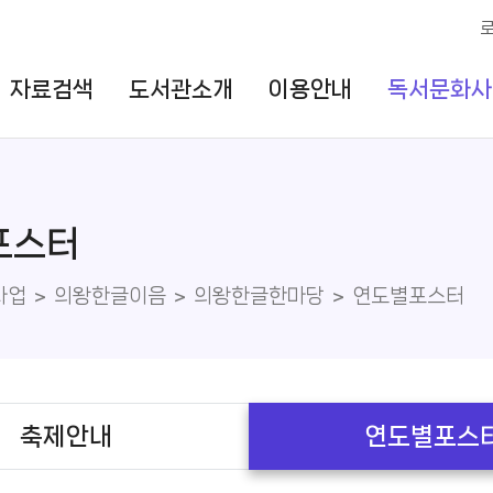
자료검색
도서관소개
이용안내
독서문화사
포스터
사업
의왕한글이음
의왕한글한마당
연도별포스터
축제안내
연도별포스