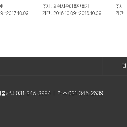
축제
축제
아!
주제 : 의왕시온마을만들기
주제 
09~2017.10.09
기간 : 2016.10.09~2016.10.09
기간 : 
관
출반납 031-345-3994
팩스 031-345-2639