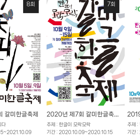
8회
7회
8회 갈미한글축제
2020년 제7회 갈미한글축
20
제
피다
주제 : 한글이 모락모락
주제 
05~2021.10.09
기간 : 2020.10.09~2020.10.15
기간 : 