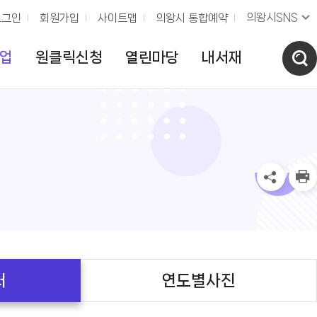
의왕시SNS
로그인
회원가입
사이트맵
의왕시 통합예약
업
원클릭신청
열린마당
내서재
터
연도별사진