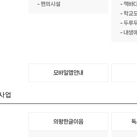
편의시설
책바
학교
두루
내생
모바일앱안내
사업
의왕한글이음
독