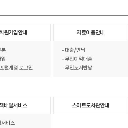
회원가입안내
자료이용안내
구분
대출/반납
가입
무인예약대출
/포털계정 로그인
무인도서반납
책배달서비스
스마트도서관안내
림서비스