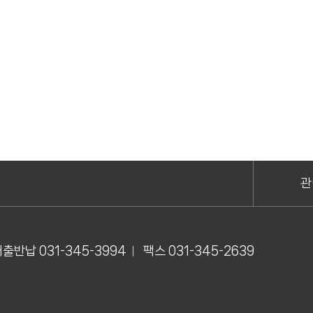
관
출반납 031-345-3994
팩스 031-345-2639